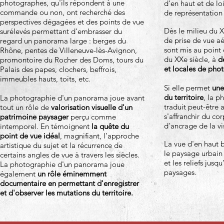
photographes, qu'ils répondent à une
d'en haut et de lo
commande ou non, ont recherché des
de représentation 
perspectives dégagées et des points de vue
Dès le milieu du XI
surélevés permettant d'embrasser du
de prise de vue a
regard un panorama large : berges du
sont mis au point 
Rhône, pentes de Villeneuve-lès-Avignon,
du XXe siècle, à
de
promontoire du Rocher des Doms, tours du
et locales de phot
Palais des papes, clochers, beffrois,
immeubles hauts, toits, etc.
Si elle permet
une
du territoire
, la p
La photographie d'un panorama joue avant
traduit peut-être a
tout un rôle de
valorisation visuelle d'un
s'affranchir du c
patrimoine paysager
perçu comme
d'ancrage de la vi
intemporel. En témoignent
la quête du
point de vue idéal
, magnifiant, l’approche
La vue d'en haut 
artistique du sujet et la récurrence de
le paysage urbain 
certains angles de vue à travers les siècles.
et les reliefs jusqu
La photographie d'un panorama joue
paysages.
également
un rôle éminemment
documentaire en permettant d'enregistrer
et d'observer les mutations du territoire.