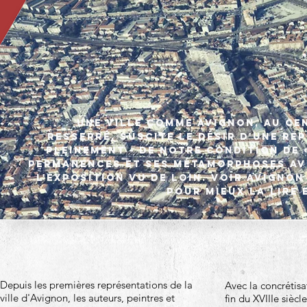
Une ville comme Avignon, au ce
resserré, suscite le désir d'une re
pleinement - de notre condition de 
permanences et ses métamorphoses ave
l'exposition Vu de loin.​ Voir Avignon
pour mieux la lire
Depuis les premières représentations de la
Avec la concrétisa
ville d'Avignon, les auteurs, peintres et
fin du XVIIIe siècle