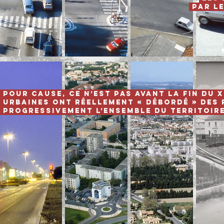
par
l
Pour cause, ce n’est pas avant la fin du 
urbaines ont réellement « débordé » des
progressivement
l’ensemble du territoi