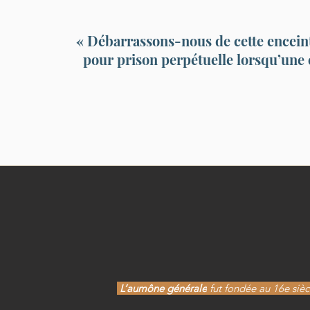
« Débarrassons-nous de cette enceint
pour prison perpétuelle lorsqu’une
L’aumône générale
fut fondée au 16e siècl