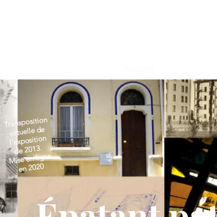
Accueil
Transposition
virtuelle de
l'exposition
de 2013.
Mise en ligne
en 2020
Épatant
pat