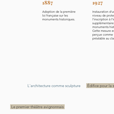
1887
1927
Adoption de la première
Instauration d’
loi française sur les
niveau de prote
monuments historiques.
l’inscription à l
supplémentaire
monuments hist
Cette mesure es
perçue comme 
préalable au cl
L'architecture comme sculpture
Édifice pour la 
Trois bassins dans une "demi-coupole renversée"
Un ens
Le premier théâtre avignonnais
Déclinaison avignonnaise