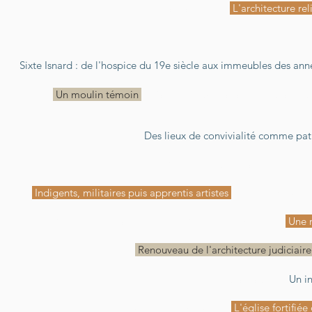
La réglisserie Florent à Cantarel
L'architecture re
Le lycée agricole de Cantarel : une architecture d'av
Sixte Isnard : de l'hospice du 19e siècle aux immeubles des an
Un moulin témoin
Saint-Joseph Travailleur ou la décl
Des lieux de convivialité comme pa
Un hôtel des Postes monumental
Des loge
Indigents, militaires puis apprentis artistes
Les débuts du 
Patrimoine en attente
Patrimoine républicain
Une n
Renouveau de l'architecture judiciair
Vies de châteaux
Un in
De l'hospice à l'université
L'église fortifié