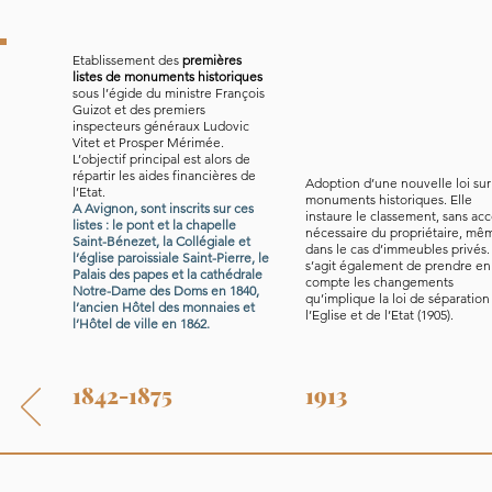
Etablissement des
premières
listes de monuments historiques
sous l’égide du ministre François
Guizot et des premiers
inspecteurs généraux Ludovic
Vitet et Prosper Mérimée.
L’objectif principal est alors de
répartir les aides financières de
Adoption d’une nouvelle loi sur
l’Etat.
monuments historiques. Elle
A Avignon, sont inscrits sur ces
instaure le classement, sans ac
listes : le pont et la chapelle
nécessaire du propriétaire, mê
Saint-Bénezet, la Collégiale et
dans le cas d’immeubles privés. 
l’église paroissiale Saint-Pierre, le
s’agit également de prendre en
Palais des papes et la cathédrale
compte les changements
Notre-Dame des Doms en 1840,
qu’implique la loi de séparation
l’ancien Hôtel des monnaies et
l’Eglise et de l’Etat (1905).
l’Hôtel de ville en 1862.
1842-1875
1913