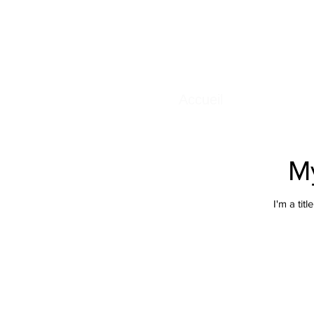
Accueil
M
I'm a titl