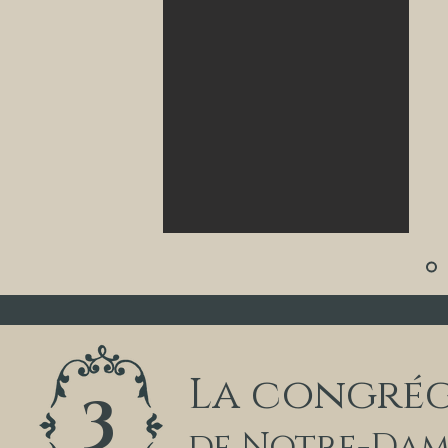
La congré
3
de Notre-Dam