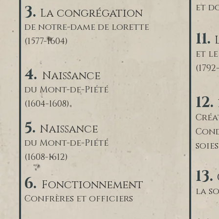
et d
3.
La congrégation
de notre-dame de lorette
11.
(1577-1604)
et l
(1792
4.
Naissance
du Mont-de-Piété
12.
(1604-1608)
Créa
5.
Naissance
Cond
du Mont-de-Piété
soie
(1608-1612)
13.
6.
Fonctionnement
la so
Confrères et officiers