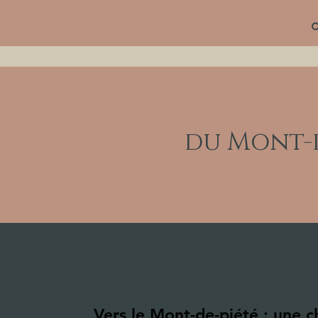
du Mont-d
Vers le Mont-de-piété : une c