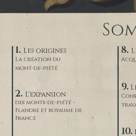
Som
1.
8.
Les origines
L
La création du
Acqui
mont-de-piété
9.
L
2.
L'expansion
Cons
des monts-de-piété -
trava
Flandre et royaume de
France
10.