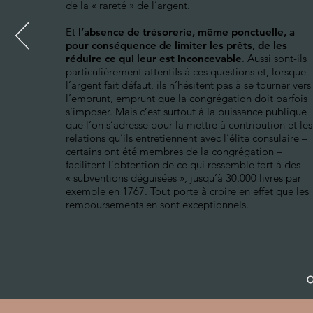
de la « rareté » de l’argent.
Et
l’absence de trésorerie, même ponctuelle, a
pour conséquence de limiter les prêts, de les
réduire ce qui leur est inconcevable
. Aussi sont-ils
particulièrement attentifs à ces questions et, lorsque
l’argent fait défaut, ils n’hésitent pas à se tourner vers
l’emprunt, emprunt que la congrégation doit parfois
s’imposer. Mais c’est surtout à la puissance publique
que l’on s’adresse pour la mettre à contribution et les
relations qu’ils entretiennent avec l’élite consulaire –
certains ont été membres de la congrégation –
facilitent l’obtention de ce qui ressemble fort à des
« subventions déguisées », jusqu’à 30.000 livres par
exemple en 1767. Tout porte à croire en effet que les
remboursements en sont exceptionnels.