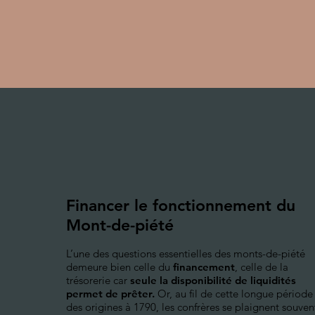
Financer le fonctionnement du
Mont-de-piété
L’une des questions essentielles des monts-de-piété
demeure bien celle du
financement
, celle de la
trésorerie car
seule la disponibilité de liquidités
permet de prêter.
Or, au fil de cette longue période
des origines à 1790, les confrères se plaignent souven