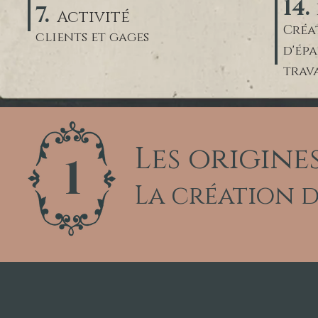
14.
7.
Activité
Créa
clients et gages
d'ép
trav
Les origine
1
La création 