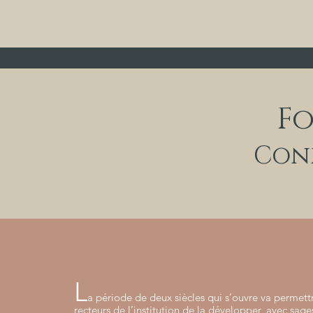
F
Conf
L
a période de deux siècles qui s’ouvre va permett
recteurs de l’institution de la développer, avec sage